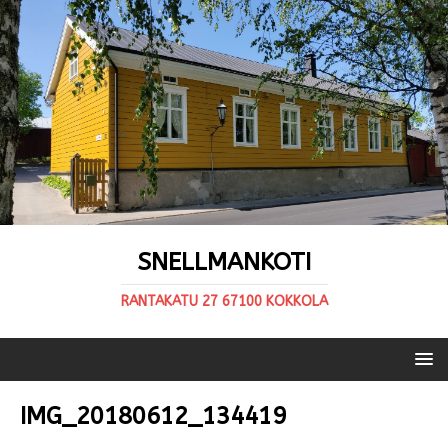
SNELLMANKOTI
RANTAKATU 27 67100 KOKKOLA
IMG_20180612_134419