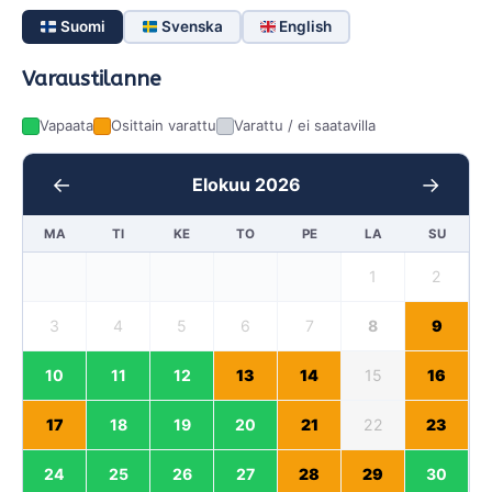
Suomi
Svenska
English
Varaustilanne
Vapaata
Osittain varattu
Varattu / ei saatavilla
←
→
Elokuu 2026
MA
TI
KE
TO
PE
LA
SU
1
2
3
4
5
6
7
8
9
10
11
12
13
14
15
16
17
18
19
20
21
22
23
24
25
26
27
28
29
30