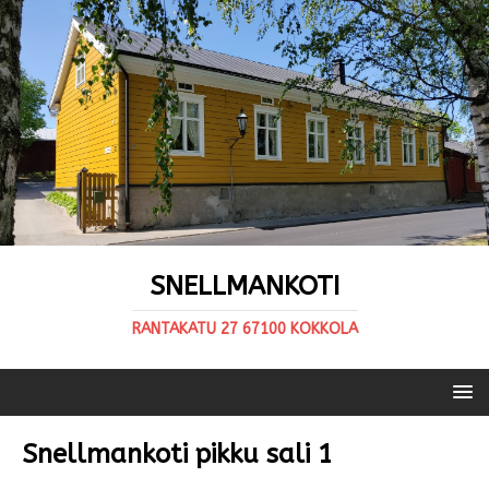
SNELLMANKOTI
RANTAKATU 27 67100 KOKKOLA
Snellmankoti pikku sali 1